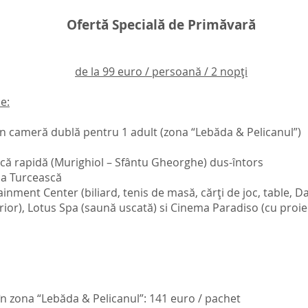
Ofertă Specială de Primăvară
de la 99 euro / persoană / 2 nopți
e:
în cameră dublă pentru 1 adult (zona “Lebăda & Pelicanul”)
că rapidă (Murighiol – Sfântu Gheorghe) dus-întors
la Turcească
ainment Center (biliard, tenis de masă, cărți de joc, table, Da
erior), Lotus Spa (saună uscată) si Cinema Paradiso (cu proiec
n zona “Lebăda & Pelicanul”: 141 euro / pachet