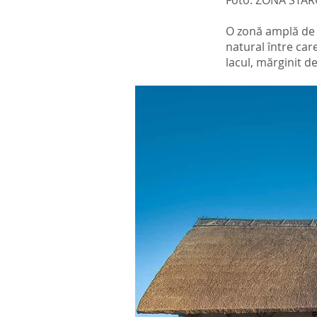
Foto: ZONA STÂR
O zonă amplă de c
natural între car
lacul, mărginit de 