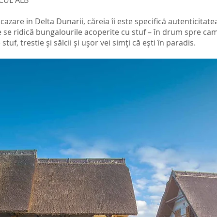
CUL ALB
azare in Delta Dunarii, căreia îi este specifică autenticitate
e se ridică bungalourile acoperite cu stuf – în drum spre ca
stuf, trestie și sălcii și ușor vei simți că ești în paradis.