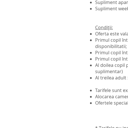
Supliment apar
Supliment week
Condiții:
Oferta este val
Primul copil înt
disponibilitatii
Primul copil înt
Primul copil înt
Al doilea copil
suplimentar)
Al treilea adult
Tarifele sunt e
Alocarea camerel
Ofertele specia