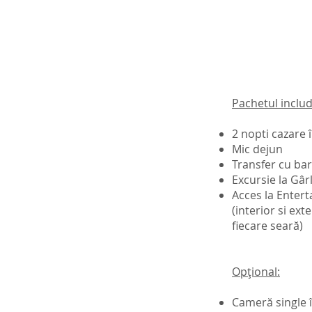
Pachetul includ
2 nopti cazare 
Mic dejun
Transfer cu bar
Excursie la Gâr
Acces la Entert
(interior si ext
fiecare seară)
Opțional:
Cameră single î