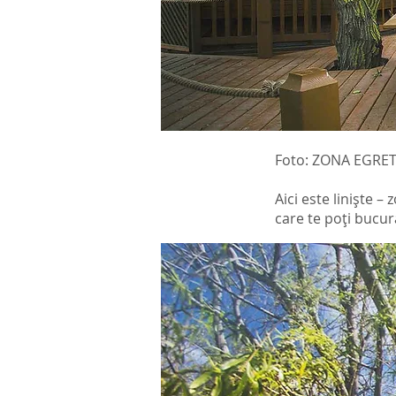
Foto: ZONA EGRE
Aici este liniște –
care te poți bucura