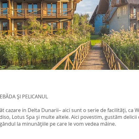
LEBĂDA ȘI PELICANUL
t cazare in Delta Dunarii– aici sunt o serie de facilități, ca 
so, Lotus Spa și multe altele. Aici povestim, gustăm delicii c
ândul la minunățiile pe care le vom vedea mâine.