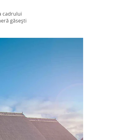
a cadrului
meră găsești