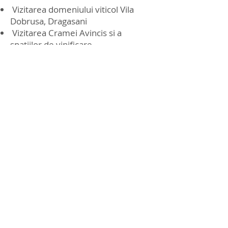
Vizitarea domeniului viticol Vila
Dobrusa, Dragasani
Vizitarea Cramei Avincis si a
spatiilor de vinificare
Degustarea a 5 vinuri AVINCIS, la
alegere (acompaniata de cina).
Capacitate maxima de cazare: 26
persoane - în camere duble și 13
persoane în camere single).
Degustarea , prezentarea si vizita
domeniul vor fi sustinute de
personalul de serviciu instruit in
acest sens (limba romana/limba
engleza).
Se poate achizitiona vin direct de la
crama, va rog gasiti in anexa si lista
cu vinurile disponibile spre vanzare.